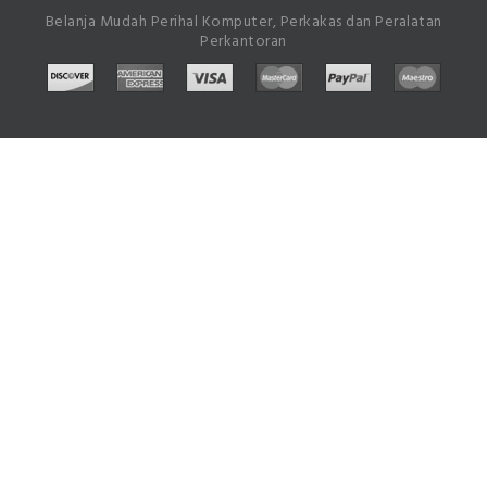
Belanja Mudah Perihal Komputer, Perkakas dan Peralatan
Perkantoran