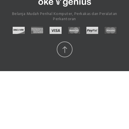
Belanja Mudah Perihal Komputer, Perkakas dan Peralatan
Perkantoran
Scroll
Top