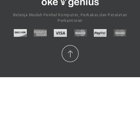
Belanja Mudah Perihal Komputer, Perkakas dan Peralatan
Perkantoran
Scroll
Top