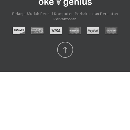
Belanja Mudah Perihal Komputer, Perkakas dan Peralatan
Perkantoran
Scroll
Top